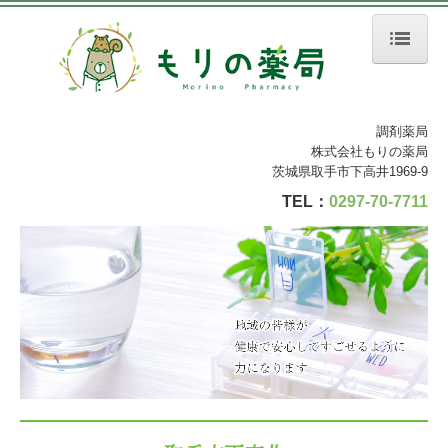
ホーム
調剤薬局
在宅医療のご案内
株式会社もりの薬局
茨城県取手市下高井1969-9
処方箋の受付
TEL：
0297-70-7711
ジェネリック薬について
店舗案内
会社案内
施設基準等